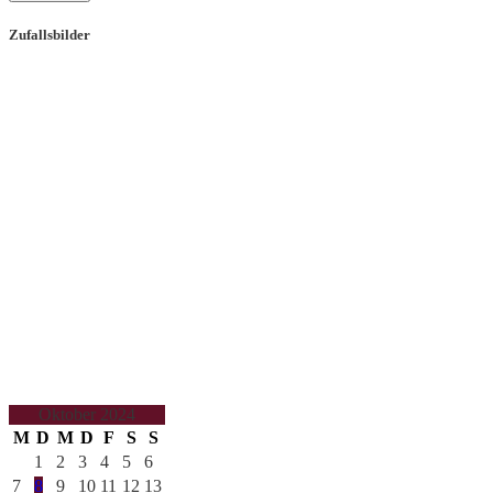
Zufallsbilder
Oktober 2024
M
D
M
D
F
S
S
1
2
3
4
5
6
7
8
9
10
11
12
13