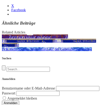
X
Facebook
Ähnliche Beiträge
Related Articles
Einladung zur öffentlichen Probe am 10. Juli
Frühjahrskonzert begeistert Publikum – besondere Ehrungen im
Mittelpunkt
IVK zieht positive Jahresbilanz auf der Generalversammlung
Suchen
Anmelden
Benutzername oder E-Mail-Adresse
Passwort
Angemeldet bleiben
Anmelden