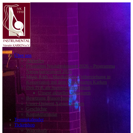
Über uns
Aktuelles
Programm Neujahrskonzert 2026 – Programma
Nieuwjaarsconcert 2026
Music Kids – Musikalische Früherziehung in
Kooperation mit dem Kindergarten Karken
Den IVK als Sponsor unterstützen
Unsere aktuellen Sponsoren
Besetzung Blasorchester
Unser Dirigent Xavier Kuipers
Geschichte
Kontaktformular
Terminkalender
Ticketshop
Warenkorb