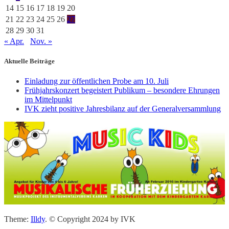
14
15
16
17
18
19
20
21
22
23
24
25
26
27
28
29
30
31
« Apr.
Nov. »
Aktuelle Beiträge
Einladung zur öffentlichen Probe am 10. Juli
Frühjahrskonzert begeistert Publikum – besondere Ehrungen
im Mittelpunkt
IVK zieht positive Jahresbilanz auf der Generalversammlung
Theme:
Illdy
.
© Copyright 2024 by IVK