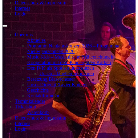
Datenschutz & Impressum
Internes
Login
Über uns
Aktuelles
Programm Neujahrskonzert 2026 – Programma
Nieuwjaarsconcert 2026
Music Kids – Musikalische Früherziehung in
Kooperation mit dem Kindergarten Karken
Den IVK als Sponsor unterstützen
Unsere aktuellen Sponsoren
Besetzung Blasorchester
Unser Dirigent Xavier Kuipers
Geschichte
Kontaktformular
Terminkalender
Ticketshop
Warenkorb
Datenschutz & Impressum
Internes
Login