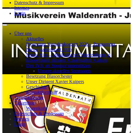
Datenschutz & Impressum
Internes
Login
Über uns
Aktuelles
Programm Neujahrskonzert 2026 – Programma
Nieuwjaarsconcert 2026
Music Kids – Musikalische Früherziehung in
Kooperation mit dem Kindergarten Karken
Den IVK als Sponsor unterstützen
Unsere aktuellen Sponsoren
Besetzung Blasorchester
Unser Dirigent Xavier Kuipers
Geschichte
Kontaktformular
Terminkalender
Ticketshop
Warenkorb
Datenschutz & Impressum
Internes
Login