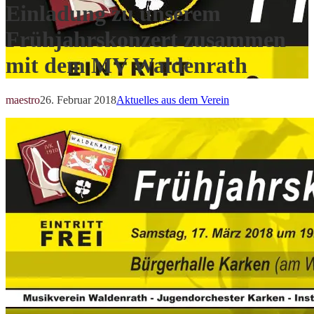
Einladung zu unserem
Frühjahrskonzert zusammen
mit dem MV Waldenrath
maestro
26. Februar 2018
Aktuelles aus dem Verein