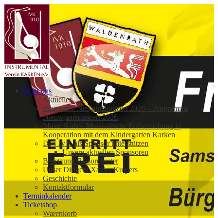
Über uns
Aktuelles
Programm Neujahrskonzert 2026 – Programma
Nieuwjaarsconcert 2026
Music Kids – Musikalische Früherziehung in
Kooperation mit dem Kindergarten Karken
Den IVK als Sponsor unterstützen
Unsere aktuellen Sponsoren
Besetzung Blasorchester
Unser Dirigent Xavier Kuipers
Geschichte
Kontaktformular
Terminkalender
Ticketshop
Warenkorb