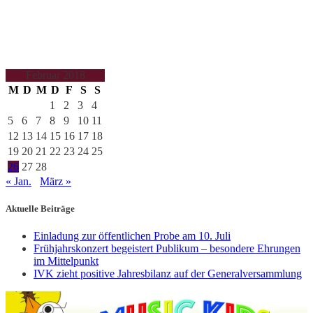
Februar 2018
M
D
M
D
F
S
S
1
2
3
4
5
6
7
8
9
10
11
12
13
14
15
16
17
18
19
20
21
22
23
24
25
26
27
28
« Jan.
März »
Aktuelle Beiträge
Einladung zur öffentlichen Probe am 10. Juli
Frühjahrskonzert begeistert Publikum – besondere Ehrungen
im Mittelpunkt
IVK zieht positive Jahresbilanz auf der Generalversammlung