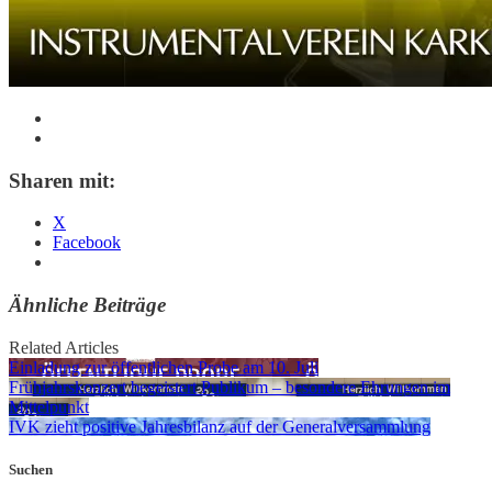
Sharen mit:
X
Facebook
Ähnliche Beiträge
Related Articles
Einladung zur öffentlichen Probe am 10. Juli
Frühjahrskonzert begeistert Publikum – besondere Ehrungen im
Mittelpunkt
IVK zieht positive Jahresbilanz auf der Generalversammlung
Suchen