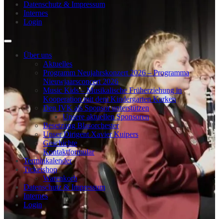
Datenschutz & Impressum
Internes
Login
Über uns
Aktuelles
Programm Neujahrskonzert 2026 – Programma
Nieuwjaarsconcert 2026
Music Kids – Musikalische Früherziehung in
Kooperation mit dem Kindergarten Karken
Den IVK als Sponsor unterstützen
Unsere aktuellen Sponsoren
Besetzung Blasorchester
Unser Dirigent Xavier Kuipers
Geschichte
Kontaktformular
Terminkalender
Ticketshop
Warenkorb
Datenschutz & Impressum
Internes
Login