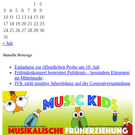
1
2
3
4
5
6
7
8
9
10
11
12
13
14
15
16
17
18
19
20
21
22
23
24
25
26
27
28
29
30
31
« Juli
Aktuelle Beiträge
Einladung zur öffentlichen Probe am 10. Juli
Frühjahrskonzert begeistert Publikum – besondere Ehrungen
im Mittelpunkt
IVK zieht positive Jahresbilanz auf der Generalversammlung