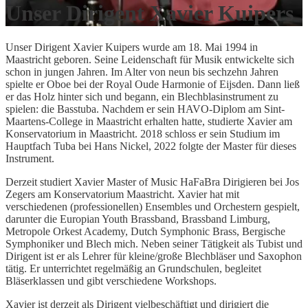
Unser Dirigent Xavier Kuipers
Unser Dirigent Xavier Kuipers wurde am 18. Mai 1994 in
Maastricht geboren. Seine Leidenschaft für Musik entwickelte sich
schon in jungen Jahren. Im Alter von neun bis sechzehn Jahren
spielte er Oboe bei der Royal Oude Harmonie of Eijsden. Dann ließ
er das Holz hinter sich und begann, ein Blechblasinstrument zu
spielen: die Basstuba. Nachdem er sein HAVO-Diplom am Sint-
Maartens-College in Maastricht erhalten hatte, studierte Xavier am
Konservatorium in Maastricht. 2018 schloss er sein Studium im
Hauptfach Tuba bei Hans Nickel, 2022 folgte der Master für dieses
Instrument.
Derzeit studiert Xavier Master of Music HaFaBra Dirigieren bei Jos
Zegers am Konservatorium Maastricht. Xavier hat mit
verschiedenen (professionellen) Ensembles und Orchestern gespielt,
darunter die Europian Youth Brassband, Brassband Limburg,
Metropole Orkest Academy, Dutch Symphonic Brass, Bergische
Symphoniker und Blech mich. Neben seiner Tätigkeit als Tubist und
Dirigent ist er als Lehrer für kleine/große Blechbläser und Saxophon
tätig. Er unterrichtet regelmäßig an Grundschulen, begleitet
Bläserklassen und gibt verschiedene Workshops.
Xavier ist derzeit als Dirigent vielbeschäftigt und dirigiert die