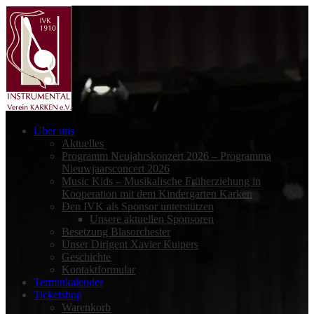
Über uns
Aktuelles
Programm Neujahrskonzert 2026 – Programma
Nieuwjaarsconcert 2026
Music Kids – Musikalische Früherziehung in
Kooperation mit dem Kindergarten Karken
Den IVK als Sponsor unterstützen
Unsere aktuellen Sponsoren
Besetzung Blasorchester
Unser Dirigent Xavier Kuipers
Geschichte
Kontaktformular
Terminkalender
Ticketshop
Warenkorb