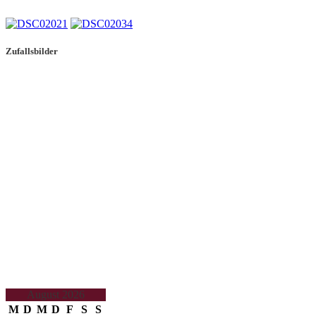
Zufallsbilder
August 2026
M
D
M
D
F
S
S