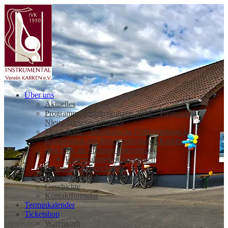
Über uns
Aktuelles
Programm Neujahrskonzert 2026 – Programma
Nieuwjaarsconcert 2026
Music Kids – Musikalische Früherziehung in
Kooperation mit dem Kindergarten Karken
Den IVK als Sponsor unterstützen
Unsere aktuellen Sponsoren
Besetzung Blasorchester
Unser Dirigent Xavier Kuipers
Geschichte
Kontaktformular
Terminkalender
Ticketshop
Warenkorb