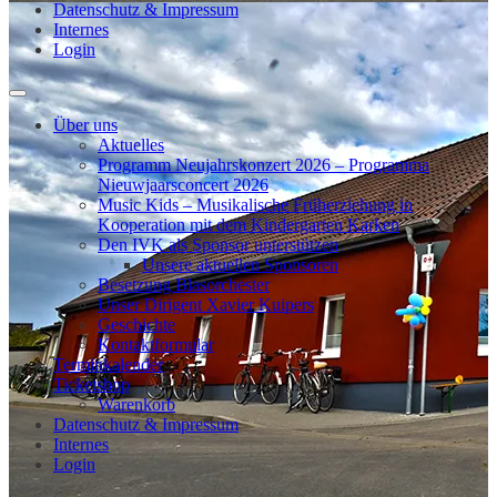
Datenschutz & Impressum
Internes
Login
Über uns
Aktuelles
Programm Neujahrskonzert 2026 – Programma
Nieuwjaarsconcert 2026
Music Kids – Musikalische Früherziehung in
Kooperation mit dem Kindergarten Karken
Den IVK als Sponsor unterstützen
Unsere aktuellen Sponsoren
Besetzung Blasorchester
Unser Dirigent Xavier Kuipers
Geschichte
Kontaktformular
Terminkalender
Ticketshop
Warenkorb
Datenschutz & Impressum
Internes
Login