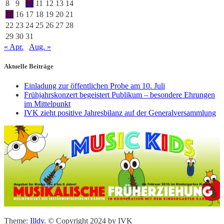
8
9
10
11
12
13
14
15
16
17
18
19
20
21
22
23
24
25
26
27
28
29
30
31
« Apr.
Aug. »
Aktuelle Beiträge
Einladung zur öffentlichen Probe am 10. Juli
Frühjahrskonzert begeistert Publikum – besondere Ehrungen
im Mittelpunkt
IVK zieht positive Jahresbilanz auf der Generalversammlung
Theme:
Illdy
.
© Copyright 2024 by IVK