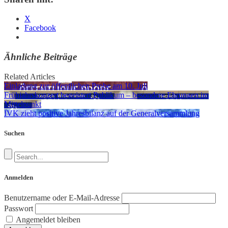
X
Facebook
Ähnliche Beiträge
Related Articles
Einladung zur öffentlichen Probe am 10. Juli
Frühjahrskonzert begeistert Publikum – besondere Ehrungen im
Mittelpunkt
IVK zieht positive Jahresbilanz auf der Generalversammlung
Suchen
Anmelden
Benutzername oder E-Mail-Adresse
Passwort
Angemeldet bleiben