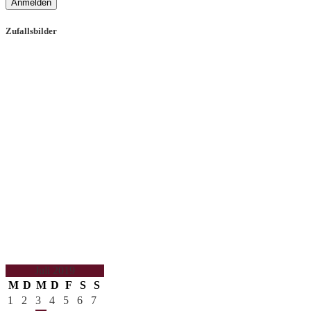
Anmelden
Zufallsbilder
Juli 2019
M
D
M
D
F
S
S
1
2
3
4
5
6
7