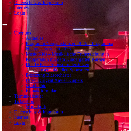
Datenschutz & Impressum
Internes
Login
Über uns
Aktuelles
Programm Neujahrskonzert 2026 – Programma
Nieuwjaarsconcert 2026
Music Kids – Musikalische Früherziehung in
Kooperation mit dem Kindergarten Karken
Den IVK als Sponsor unterstützen
Unsere aktuellen Sponsoren
Besetzung Blasorchester
Unser Dirigent Xavier Kuipers
Geschichte
Kontaktformular
Terminkalender
Ticketshop
Warenkorb
Datenschutz & Impressum
Internes
Login