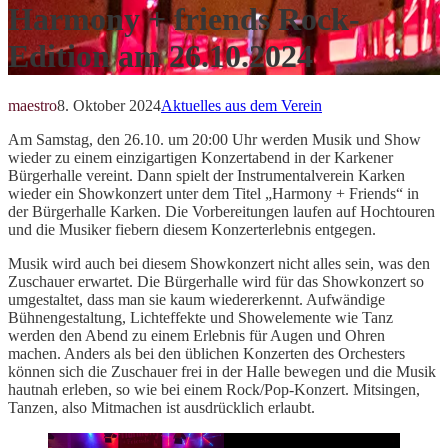
Harmony + friends Rock-
Edition am 26.10.2024
maestro
8. Oktober 2024
Aktuelles aus dem Verein
Am Samstag, den 26.10. um 20:00 Uhr werden Musik und Show
wieder zu einem einzigartigen Konzertabend in der Karkener
Bürgerhalle vereint. Dann spielt der Instrumentalverein Karken
wieder ein Showkonzert unter dem Titel „Harmony + Friends“ in
der Bürgerhalle Karken. Die Vorbereitungen laufen auf Hochtouren
und die Musiker fiebern diesem Konzerterlebnis entgegen.
Musik wird auch bei diesem Showkonzert nicht alles sein, was den
Zuschauer erwartet. Die Bürgerhalle wird für das Showkonzert so
umgestaltet, dass man sie kaum wiedererkennt. Aufwändige
Bühnengestaltung, Lichteffekte und Showelemente wie Tanz
werden den Abend zu einem Erlebnis für Augen und Ohren
machen. Anders als bei den üblichen Konzerten des Orchesters
können sich die Zuschauer frei in der Halle bewegen und die Musik
hautnah erleben, so wie bei einem Rock/Pop-Konzert. Mitsingen,
Tanzen, also Mitmachen ist ausdrücklich erlaubt.