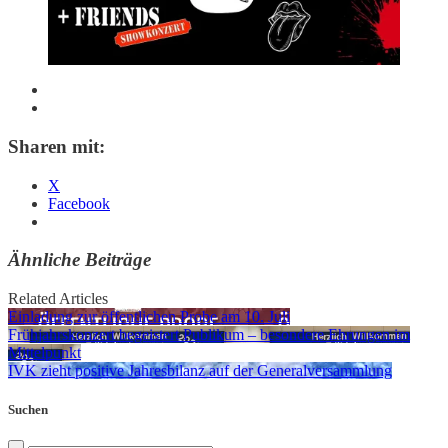
Sharen mit:
X
Facebook
Ähnliche Beiträge
Related Articles
Einladung zur öffentlichen Probe am 10. Juli
Frühjahrskonzert begeistert Publikum – besondere Ehrungen im
Mittelpunkt
IVK zieht positive Jahresbilanz auf der Generalversammlung
Suchen