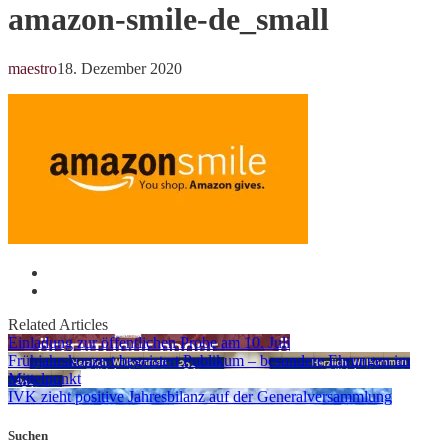
amazon-smile-de_small
maestro
18. Dezember 2020
Related Articles
Einladung zur öffentlichen Probe am 10. Juli
Frühjahrskonzert begeistert Publikum – besondere Ehrungen im
Mittelpunkt
IVK zieht positive Jahresbilanz auf der Generalversammlung
Suchen