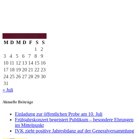
August 2026
M
D
M
D
F
S
S
1
2
3
4
5
6
7
8
9
10
11
12
13
14
15
16
17
18
19
20
21
22
23
24
25
26
27
28
29
30
31
« Juli
Aktuelle Beiträge
Einladung zur öffentlichen Probe am 10. Juli
Frühjahrskonzert begeistert Publikum – besondere Ehrungen
im Mittelpunkt
IVK zieht positive Jahresbilanz auf der Generalversammlung