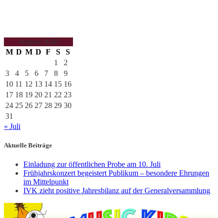
August 2026
M
D
M
D
F
S
S
1
2
3
4
5
6
7
8
9
10
11
12
13
14
15
16
17
18
19
20
21
22
23
24
25
26
27
28
29
30
31
« Juli
Aktuelle Beiträge
Einladung zur öffentlichen Probe am 10. Juli
Frühjahrskonzert begeistert Publikum – besondere Ehrungen
im Mittelpunkt
IVK zieht positive Jahresbilanz auf der Generalversammlung