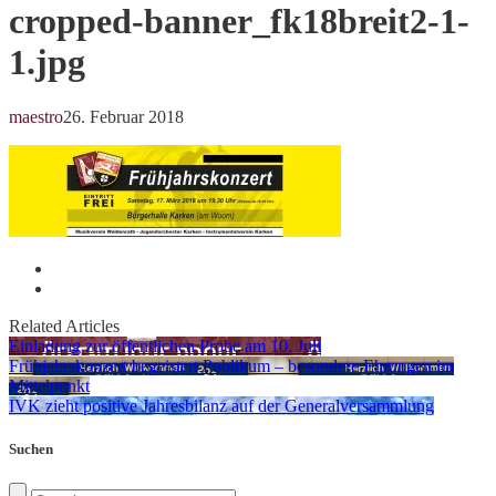
cropped-banner_fk18breit2-1-
1.jpg
maestro
26. Februar 2018
Related Articles
Einladung zur öffentlichen Probe am 10. Juli
Frühjahrskonzert begeistert Publikum – besondere Ehrungen im
Mittelpunkt
IVK zieht positive Jahresbilanz auf der Generalversammlung
Suchen