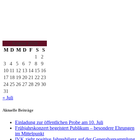
August 2026
M
D
M
D
F
S
S
1
2
3
4
5
6
7
8
9
10
11
12
13
14
15
16
17
18
19
20
21
22
23
24
25
26
27
28
29
30
31
« Juli
Aktuelle Beiträge
Einladung zur öffentlichen Probe am 10. Juli
Frühjahrskonzert begeistert Publikum – besondere Ehrungen
im Mittelpunkt
IVK zieht positive Jahresbilanz auf der Generalversammlung