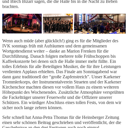
und Blech Bizarr sagen, die die Halle bis in die Nacht zu Beben
brachten.
Wenn auch müde (aber glücklich!) ging es für die Mitglieder des
IVK sonntags früh mit Aufräumen und dem gemeinsamen
Wortgottesdienst weiter – danke an Marion Frenken für die
Durchführung. Danach folgten mehrere tolle Frühschoppen bis
Kaffeekonzerte bei denen sich die Halle immer mehr füllte. Ein
tolles Erlebnis für alle Beteiligten Musiker, die für ihre Leistungen
verdienten Applaus erhielten. Das Finale am Sonntagabend war
dann ganz traditionell der “große Zapfenstreich”. Unser Karkener
Trommlerkorps, der Instrumentalverein Straeten und der Karkener
Kirchenchor machten diesen vor vollem Haus zu einem weiteren
Höhepunkt des Wochenendes. Zusätzliche Atmosphäre versprühten
die Fackelträger unserer Feuerwehr und die Offiziere unserer
Schützen. Ein würdiger Abschluss eines tollen Fests, von dem wir
sicher noch lange zehren können.
Sehr schnell hat Anna-Petra Thomas für die Heinsberger Zeitung
einen sehr schönen Beitrag geschrieben und veröffentlicht, der die
Geschehnisse an den drei Festtagen auch noch einmal