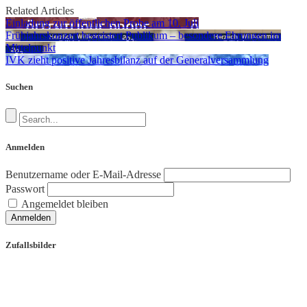
Related Articles
Einladung zur öffentlichen Probe am 10. Juli
Frühjahrskonzert begeistert Publikum – besondere Ehrungen im
Mittelpunkt
IVK zieht positive Jahresbilanz auf der Generalversammlung
Suchen
Anmelden
Benutzername oder E-Mail-Adresse
Passwort
Angemeldet bleiben
Anmelden
Zufallsbilder