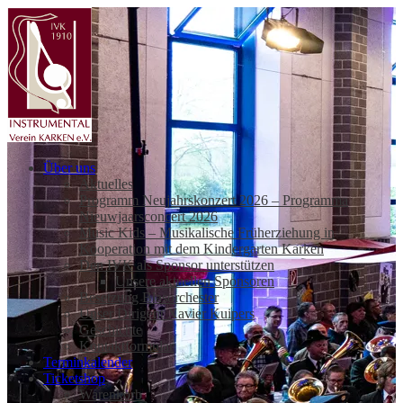
Über uns
Aktuelles
Programm Neujahrskonzert 2026 – Programma
Nieuwjaarsconcert 2026
Music Kids – Musikalische Früherziehung in
Kooperation mit dem Kindergarten Karken
Den IVK als Sponsor unterstützen
Unsere aktuellen Sponsoren
Besetzung Blasorchester
Unser Dirigent Xavier Kuipers
Geschichte
Kontaktformular
Terminkalender
Ticketshop
Warenkorb