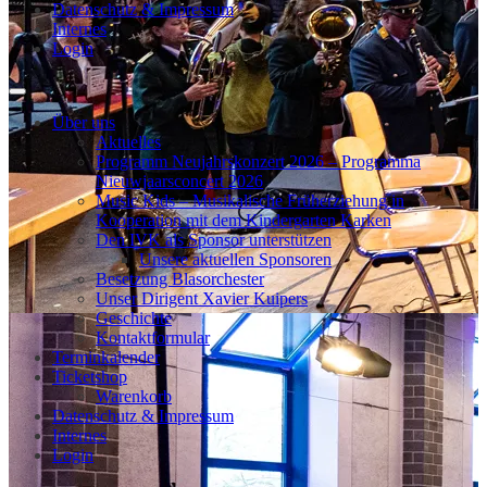
Datenschutz & Impressum
Internes
Login
Über uns
Aktuelles
Programm Neujahrskonzert 2026 – Programma
Nieuwjaarsconcert 2026
Music Kids – Musikalische Früherziehung in
Kooperation mit dem Kindergarten Karken
Den IVK als Sponsor unterstützen
Unsere aktuellen Sponsoren
Besetzung Blasorchester
Unser Dirigent Xavier Kuipers
Geschichte
Kontaktformular
Terminkalender
Ticketshop
Warenkorb
Datenschutz & Impressum
Internes
Login